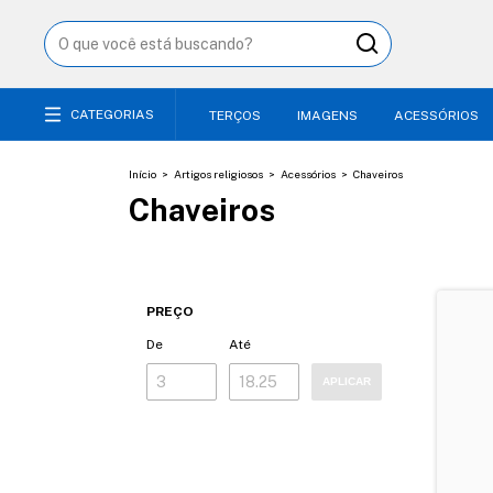
CATEGORIAS
TERÇOS
IMAGENS
ACESSÓRIOS
Início
>
Artigos religiosos
>
Acessórios
>
Chaveiros
Chaveiros
PREÇO
De
Até
APLICAR