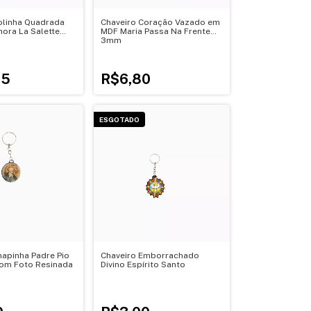
olinha Quadrada
Chaveiro Coração Vazado em
ora La Salette
MDF Maria Passa Na Frente
3mm
25
R$6,80
ESGOTADO
hapinha Padre Pio
Chaveiro Emborrachado
om Foto Resinada
Divino Espírito Santo