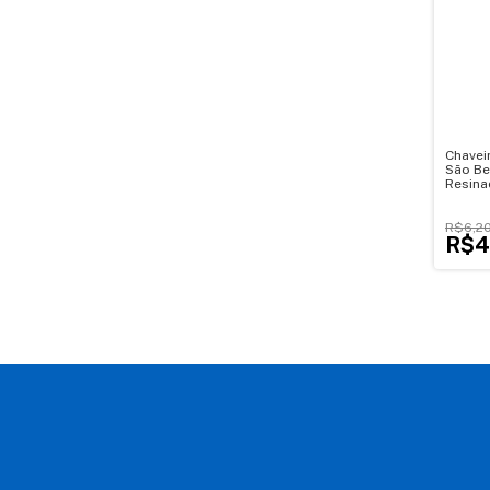
Chavei
São Be
Resina
R$6,2
R$4