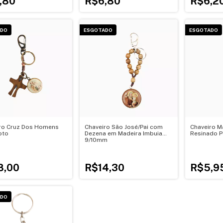
,80
R$6,80
R$6,2
ADO
ESGOTADO
ESGOTADO
ro Cruz Dos Homens
Chaveiro São José/Pai com
Chaveiro M
oto
Dezena em Madeira Imbuia
Resinado P
9/10mm
8,00
R$14,30
R$5,9
ADO