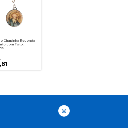
ro Chapinha Redonda
nto com Foto
da
0
,61