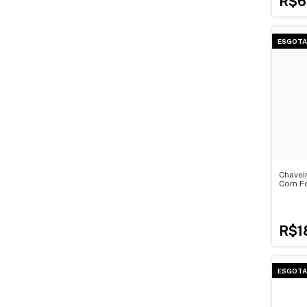
R$6
ESGOT
Chavei
Com F
R$1
ESGOT