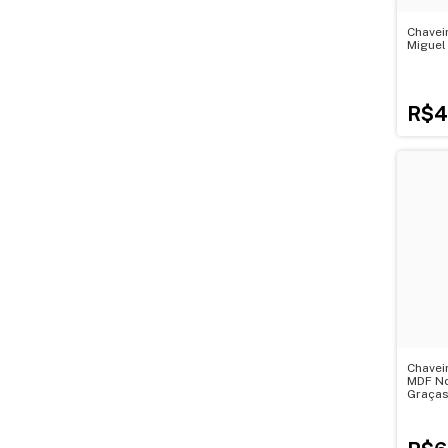
Chavei
Miguel
R$4
Chavei
MDF No
Graça