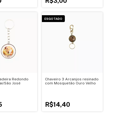
0
R$3,00
ESGOTADO
adeira Redondo
Chaveiro 3 Arcanjos resinado
ai/São José
com Mosquetão Ouro Velho
5
R$14,40