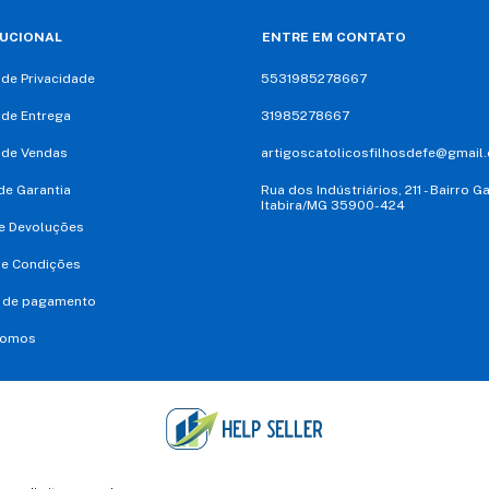
TUCIONAL
ENTRE EM CONTATO
a de Privacidade
5531985278667
a de Entrega
31985278667
a de Vendas
artigoscatolicosfilhosdefe@gmail
e Garantia
Rua dos Indústriários, 211 - Bairro G
Itabira/MG 35900-424
e Devoluções
 e Condições
 de pagamento
Somos