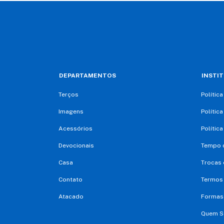
DEPARTAMENTOS
INSTI
Terços
Polític
Imagens
Polític
Acessórios
Polític
Devocionais
Tempo d
Casa
Trocas 
Contato
Termos
Atacado
Formas
Quem 