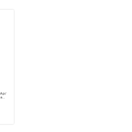
 Ap/
ha