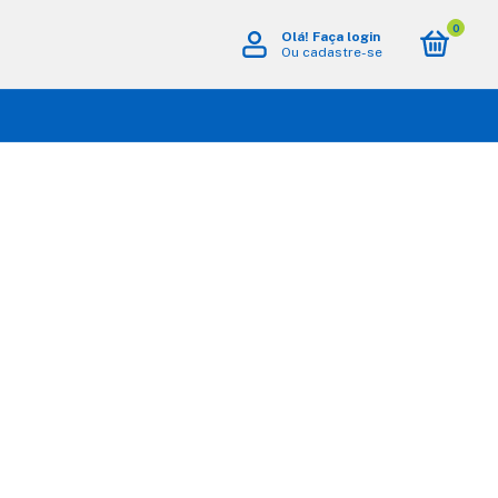
0
Olá!
Faça login
Ou cadastre-se