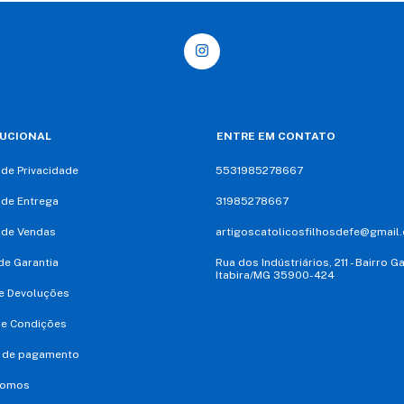
TUCIONAL
ENTRE EM CONTATO
a de Privacidade
5531985278667
a de Entrega
31985278667
a de Vendas
artigoscatolicosfilhosdefe@gmail
e Garantia
Rua dos Indústriários, 211 - Bairro G
Itabira/MG 35900-424
e Devoluções
 e Condições
 de pagamento
Somos