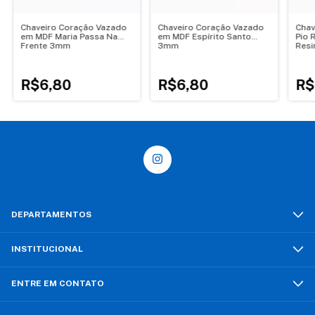
Chaveiro Coração Vazado
Chaveiro Coração Vazado
Chav
em MDF Maria Passa Na
em MDF Espírito Santo
Pio 
Frente 3mm
3mm
Resi
R$6,80
R$6,80
R$
DEPARTAMENTOS
INSTITUCIONAL
ENTRE EM CONTATO